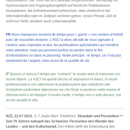
«aufzufüllen». Der SVIK hat sich deshalb vorgenommen, Sie künftig mit
Sachverstand und Fingerspitzengefühl auf fachliche Publikationen
hinzuweisen, die Aufmerksamkeit erheischen, aber vielleicht in der
Informationsflut oder im Zeitplan verloren gehen. Unser Prinzip: Zeit ist
nicht nur Geld, sondern auch Lebensqualität.
FR
Nous manquons souvent de temps pour « garnir » nos centres d’intérêt
avec de nouvelles lectures. L’ASCI a donc décidé de vous signaler à
l’avenir, avec expertise et tact, les publications spécialisées qui méritent
votre attention, mais qui peuvent parfois se perdre dans le flot
d’informations ou dans le planning. Notre principe : le temps, ce n’est pas
seulement de l’argent, mais aussi de la qualité de vie.
IT
Spesso ci manca il tempo per "colmare" le nostre aree di interesse con
nuove letture. La ASCI ha quindi deciso di segnalarvi in futuro, in modo
professionale e con attenzione le pubblicazioni spe-cialistiche che
richiedono particolare attenzione ma che forse si perdono nella marea di
informa-zioni o di impegni. Il nostro motto: il tempo non è solo denaro, ma
anche qualità di vita.
NZZ, 22.07.2023
, S. 7, Autor Marc Tribelhorn:
Skandale und Pissnelken ꟷ
Seit 70 Jahren spiegelt das Schweizer Fernsehen den Wandel des
Landes – und den Kulturkampf.
Der Artikel stellt die Entwicklung des