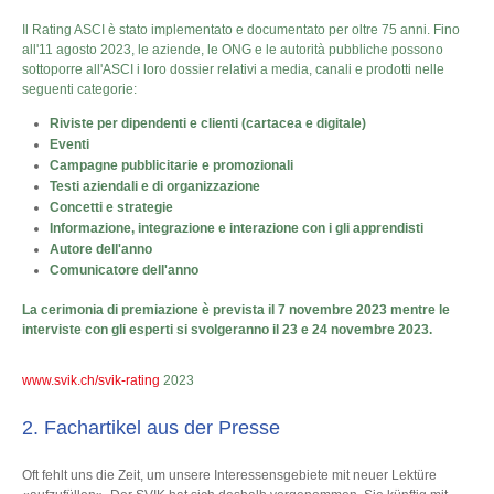
Il Rating ASCI è stato implementato e documentato per oltre 75 anni. Fino
all'11 agosto 2023, le aziende, le ONG e le autorità pubbliche possono
sottoporre all'ASCI i loro dossier relativi a media, canali e prodotti nelle
seguenti categorie:
Riviste per dipendenti e clienti (cartacea e digitale)
Eventi
Campagne pubblicitarie e promozionali
Testi aziendali e di organizzazione
Concetti e strategie
Informazione, integrazione e interazione con i gli apprendisti
Autore dell'anno
Comunicatore dell'anno
La cerimonia di premiazione è prevista il 7 novembre 2023 mentre le
interviste con gli esperti si svolgeranno il 23 e 24 novembre 2023.
www.svik.ch/svik-rating
2023
2. Fachartikel aus der Presse
Oft fehlt uns die Zeit, um unsere Interessensgebiete mit neuer Lektüre