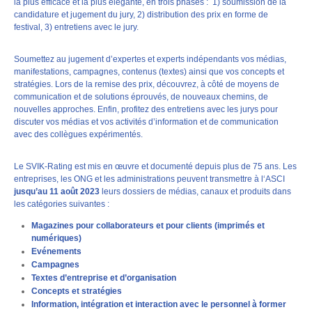
la plus efficace et la plus élégante, en trois phases : 1) soumission de la
candidature et jugement du jury, 2) distribution des prix en forme de
festival, 3) entretiens avec le jury.
Soumettez au jugement d’expertes et experts indépendants vos médias,
manifestations, campagnes, contenus (textes) ainsi que vos concepts et
stratégies. Lors de la remise des prix, découvrez, à côté de moyens de
communication et de solutions éprouvés, de nouveaux chemins, de
nouvelles approches. Enfin, profitez des entretiens avec les jurys pour
discuter vos médias et vos activités d’information et de communication
avec des collègues expérimentés.
Le SVIK-Rating est mis en œuvre et documenté depuis plus de 75 ans. Les
entreprises, les ONG et les administrations peuvent transmettre à l‘ASCI
jusqu’au 11 août 2023
leurs dossiers de médias, canaux et produits dans
les catégories suivantes :
Magazines pour collaborateurs et pour clients (imprimés et
numériques)
Evénements
Campagnes
Textes d’entreprise et d’organisation
Concepts et stratégies
Information, intégration et interaction avec le personnel à former