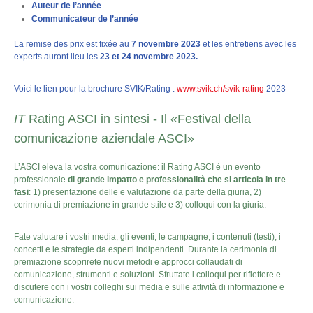
Auteur de l’année
Communicateur de l’année
La remise des prix est fixée au
7 novembre 2023
et les entretiens avec les
experts auront lieu les
23 et 24 novembre 2023.
Voici le lien pour la brochure SVIK/Rating :
www.svik.ch/svik-rating
2023
IT
Rating ASCI in sintesi - Il «Festival della
comunicazione aziendale ASCI»
L’ASCI eleva la vostra comunicazione: il Rating ASCI è un evento
professionale
di grande impatto e professionalità che si articola in tre
fasi
: 1) presentazione delle e valutazione da parte della giuria, 2)
cerimonia di premiazione in grande stile e 3) colloqui con la giuria.
Fate valutare i vostri media, gli eventi, le campagne, i contenuti (testi), i
concetti e le strategie da esperti indipendenti. Durante la cerimonia di
premiazione scoprirete nuovi metodi e approcci collaudati di
comunicazione, strumenti e soluzioni. Sfruttate i colloqui per riflettere e
discutere con i vostri colleghi sui media e sulle attività di informazione e
comunicazione.