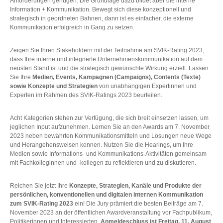
Anforderungen genügen. Die Grundlage dazu bildet aber die interne
Information + Kommunikation. Bewegt sich diese konzeptionell und
strategisch in geordneten Bahnen, dann ist es einfacher, die externe
Kommunikation erfolgreich in Gang zu setzen.
Zeigen Sie Ihren Stakeholdern mit der Teilnahme am SVIK-Rating 2023,
dass Ihre interne und integrierte Unternehmenskommunikation auf dem
neusten Stand ist und die strategisch gewünschte Wirkung erzielt. Lassen
Sie Ihre
Medien, Events, Kampagnen (Campaigns), Contents (Texte)
sowie Konzepte und Strategien
von unabhängigen Expertinnen und
Experten im Rahmen des SVIK-Ratings 2023 beurteilen.
Acht Kategorien stehen zur Verfügung, die sich breit einsetzen lassen, um
jeglichen Input aufzunehmen. Lernen Sie an den Awards am 7. November
2023 neben bewährten Kommunikationsmitteln und Lösungen neue Wege
und Herangehensweisen kennen. Nutzen Sie die Hearings, um Ihre
Medien sowie Informations- und Kommunikations-Aktivitäten gemeinsam
mit Fachkolleginnen und -kollegen zu reflektieren und zu diskutieren.
Reichen Sie jetzt Ihre
Konzepte, Strategien, Kanäle und Produkte der
persönlichen, konventionellen und digitalen internen Kommunikation
zum SVIK-Rating 2023
ein! Die Jury prämiert die besten Beiträge am 7.
November 2023 an der öffentlichen Awardveranstaltung vor Fachpublikum,
Politikerinnen und Interessierten.
Anmeldeschluss ist Freitag, 11. August