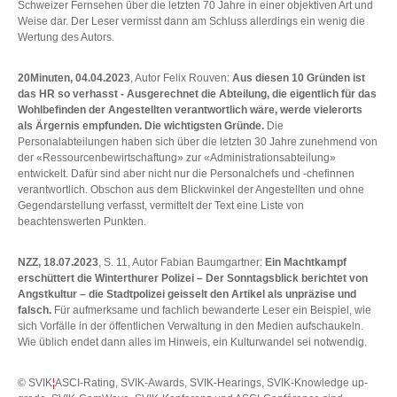
Schweizer Fernsehen über die letzten 70 Jahre in einer objektiven Art und
Weise dar. Der Leser vermisst dann am Schluss allerdings ein wenig die
Wertung des Autors.
20Minuten, 04.04.2023
, Autor Felix Rouven:
Aus diesen 10 Gründen ist
das HR so verhasst - Ausgerechnet die Abteilung, die eigentlich für das
Wohlbefinden der Angestellten verantwortlich wäre, werde vielerorts
als Ärgernis empfunden. Die wichtigsten Gründe.
Die
Personalabteilungen haben sich über die letzten 30 Jahre zunehmend von
der «Ressourcenbewirtschaftung» zur «Administrationsabteilung»
entwickelt. Dafür sind aber nicht nur die Personalchefs und -chefinnen
verantwortlich. Obschon aus dem Blickwinkel der Angestellten und ohne
Gegendarstellung verfasst, vermittelt der Text eine Liste von
beachtenswerten Punkten.
NZZ, 18.07.2023
, S. 11, Autor Fabian Baumgartner:
Ein Machtkampf
erschüttert die Winterthurer Polizei – Der Sonntagsblick berichtet von
Angstkultur – die Stadtpolizei geisselt den Artikel als unpräzise und
falsch.
Für aufmerksame und fachlich bewanderte Leser ein Beispiel, wie
sich Vorfälle in der öffentlichen Verwaltung in den Medien aufschaukeln.
Wie üblich endet dann alles im Hinweis, ein Kulturwandel sei notwendig.
© SVIK
¦
ASCI-Rating, SVIK-Awards, SVIK-Hearings, SVIK-Knowledge up-